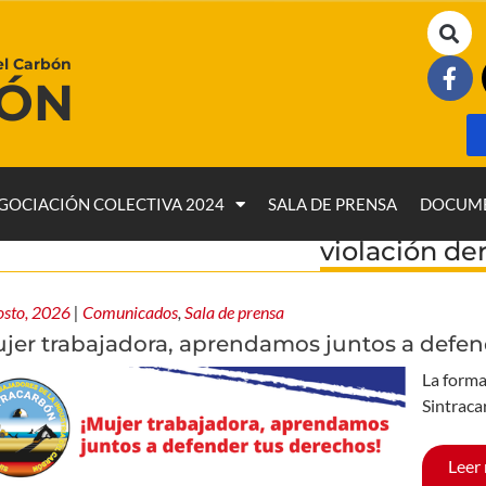
el Carbón
BÓN
GOCIACIÓN COLECTIVA 2024
SALA DE PRENSA
DOCUM
violación d
osto, 2026
|
Comunicados
,
Sala de prensa
ujer trabajadora, aprendamos juntos a defen
La forma
Sintraca
Leer