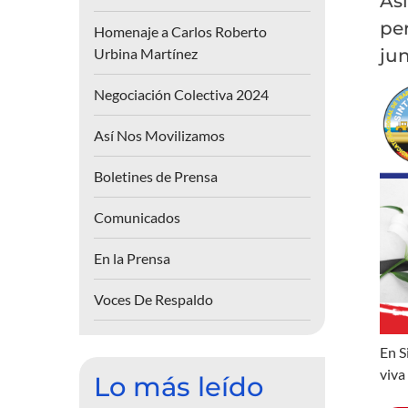
As
per
Homenaje a Carlos Roberto
Urbina Martínez
ju
Negociación Colectiva 2024
Así Nos Movilizamos
Boletines de Prensa
Comunicados
En la Prensa
Voces De Respaldo
En S
viva
Lo más leído