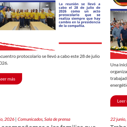
ncuentro protocolario se llevó a cabo este 28 de julio
026.
Una inic
organiza
trabajad
Leer más
energéti
Leer
lio, 2026
|
Comunicados
,
Sala de prensa
22 junio