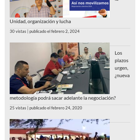
Unidad, organización y lucha
30 vistas
|
publicado el febrero 2, 2024
Los
plazos
urgen,
¿nueva
metodología podrá sacar adelante la negociación?
25 vistas
|
publicado el febrero 24, 2020