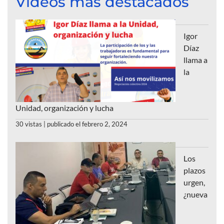
Videos más destacados
Igor
Díaz
llama a
la
Unidad, organización y lucha
30 vistas
|
publicado el febrero 2, 2024
Los
plazos
urgen,
¿nueva