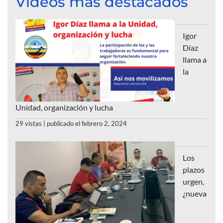
Videos más destacados
Igor
Díaz
llama a
la
Unidad, organización y lucha
29 vistas
|
publicado el febrero 2, 2024
Los
plazos
urgen,
¿nueva