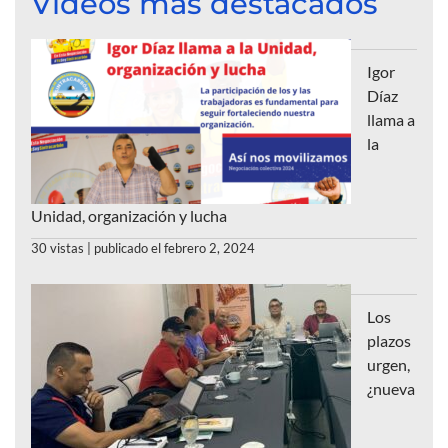
Videos más destacados
Igor
Díaz
llama a
la
Unidad, organización y lucha
30 vistas
|
publicado el febrero 2, 2024
Los
plazos
urgen,
¿nueva