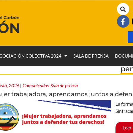
el Carbón
BÓN
GOCIACIÓN COLECTIVA 2024
SALA DE PRENSA
DOCUM
pen
osto, 2026
|
Comunicados
,
Sala de prensa
ujer trabajadora, aprendamos juntos a defen
La forma
Sintraca
Leer