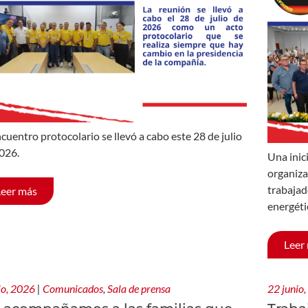
ncuentro protocolario se llevó a cabo este 28 de julio
026.
Una inic
organiza
trabajad
Leer más
energéti
Leer
lio, 2026
|
Comunicados
,
Sala de prensa
22 junio