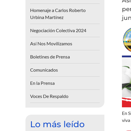
As
per
Homenaje a Carlos Roberto
Urbina Martínez
ju
Negociación Colectiva 2024
Así Nos Movilizamos
Boletines de Prensa
Comunicados
En la Prensa
Voces De Respaldo
En S
viva
Lo más leído