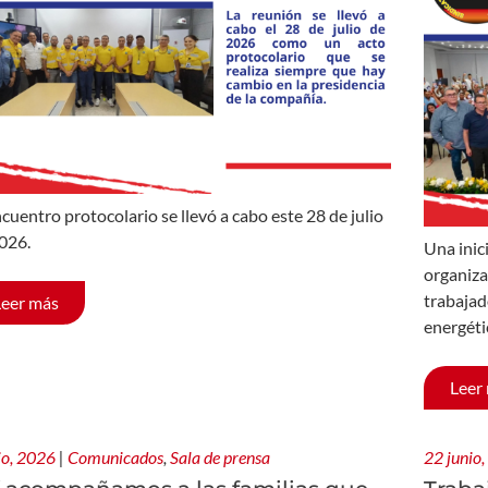
ncuentro protocolario se llevó a cabo este 28 de julio
026.
Una inic
organiza
trabajad
Leer más
energéti
Leer
lio, 2026
|
Comunicados
,
Sala de prensa
22 junio