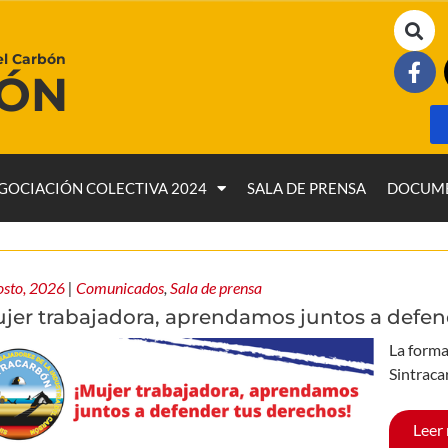
el Carbón
BÓN
GOCIACIÓN COLECTIVA 2024
SALA DE PRENSA
DOCUM
osto, 2026
|
Comunicados
,
Sala de prensa
ujer trabajadora, aprendamos juntos a defen
La forma
Sintraca
Leer