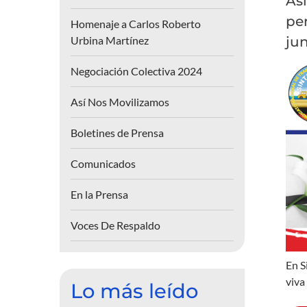
As
per
Homenaje a Carlos Roberto
Urbina Martínez
ju
Negociación Colectiva 2024
Así Nos Movilizamos
Boletines de Prensa
Comunicados
En la Prensa
Voces De Respaldo
En S
viva
Lo más leído