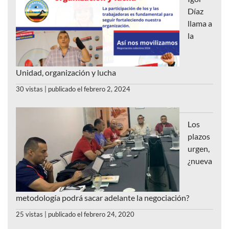
Díaz
llama a
la
Unidad, organización y lucha
30 vistas
|
publicado el febrero 2, 2024
Los
plazos
urgen,
¿nueva
metodología podrá sacar adelante la negociación?
25 vistas
|
publicado el febrero 24, 2020