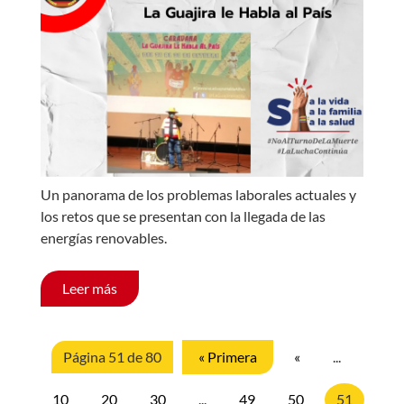
Un panorama de los problemas laborales actuales y
los retos que se presentan con la llegada de las
energías renovables.
Leer más
Página 51 de 80
« Primera
«
...
10
20
30
...
49
50
51