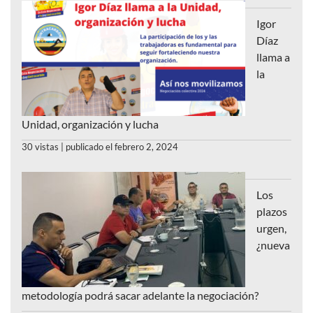
Igor
Díaz
llama a
la
Unidad, organización y lucha
30 vistas
|
publicado el febrero 2, 2024
Los
plazos
urgen,
¿nueva
metodología podrá sacar adelante la negociación?