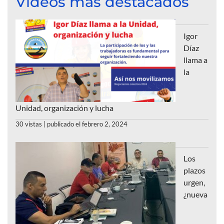
Videos más destacados
Igor
Díaz
llama a
la
Unidad, organización y lucha
30 vistas
|
publicado el febrero 2, 2024
Los
plazos
urgen,
¿nueva