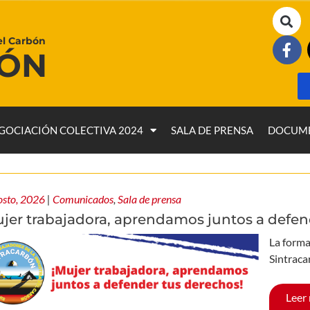
el Carbón
BÓN
GOCIACIÓN COLECTIVA 2024
SALA DE PRENSA
DOCUM
osto, 2026
|
Comunicados
,
Sala de prensa
ujer trabajadora, aprendamos juntos a defen
La forma
Sintraca
Leer