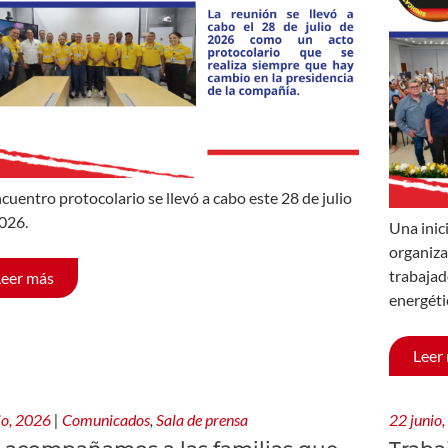
ncuentro protocolario se llevó a cabo este 28 de julio
026.
Una inic
organiza
trabajad
Leer más
energéti
Leer
lio, 2026
|
Comunicados
,
Sala de prensa
22 junio