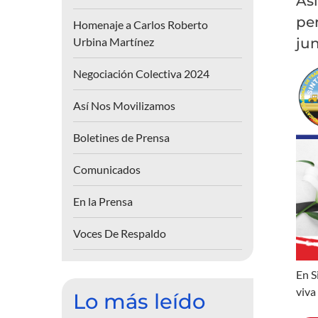
As
per
Homenaje a Carlos Roberto
Urbina Martínez
ju
Negociación Colectiva 2024
Así Nos Movilizamos
Boletines de Prensa
Comunicados
En la Prensa
Voces De Respaldo
En S
viva
Lo más leído