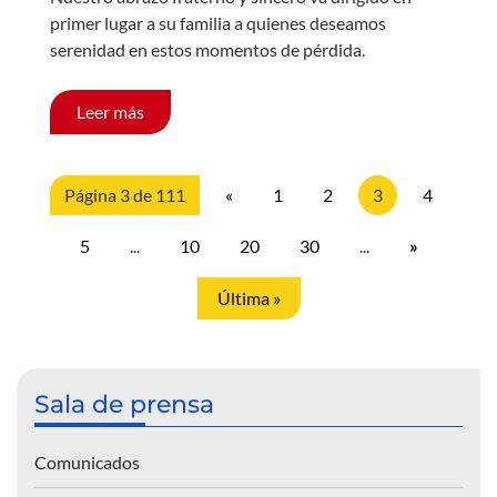
primer lugar a su familia a quienes deseamos
serenidad en estos momentos de pérdida.
Leer más
Página 3 de 111
«
1
2
3
4
5
...
10
20
30
...
»
Última »
Sala de prensa
Comunicados