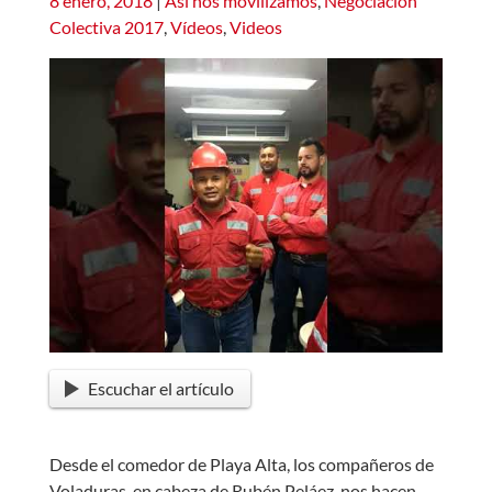
8 enero, 2018
|
Así nos movilizamos
,
Negociación
Colectiva 2017
,
Vídeos
,
Videos
Escuchar el artículo
Desde el comedor de Playa Alta, los compañeros de
Voladuras, en cabeza de Rubén Peláez, nos hacen