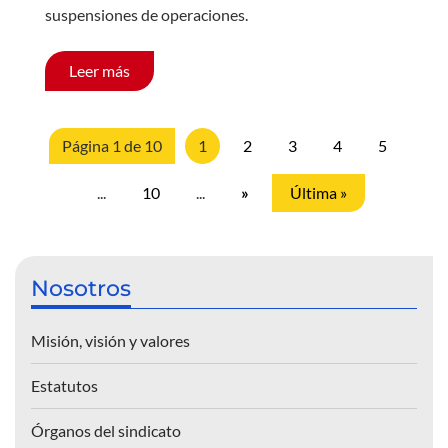
suspensiones de operaciones.
Leer más
Página 1 de 10
1
2
3
4
5
...
10
...
»
Última »
Nosotros
Misión, visión y valores
Estatutos
Órganos del sindicato