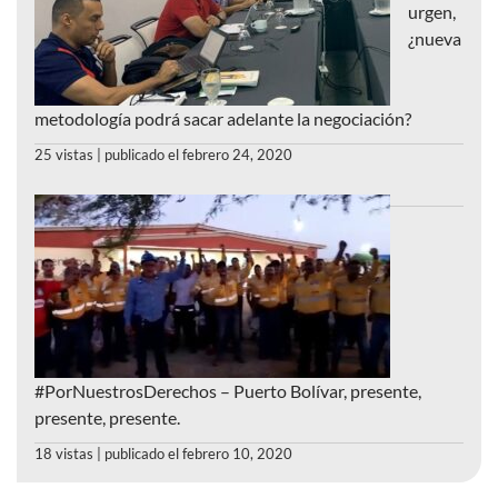
urgen,
¿nueva
metodología podrá sacar adelante la negociación?
25 vistas
|
publicado el febrero 24, 2020
#PorNuestrosDerechos – Puerto Bolívar, presente,
presente, presente.
18 vistas
|
publicado el febrero 10, 2020