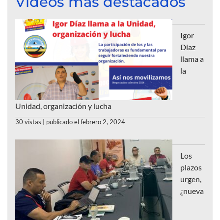
Videos más destacados
Igor
Díaz
llama a
la
Unidad, organización y lucha
30 vistas
|
publicado el febrero 2, 2024
Los
plazos
urgen,
¿nueva