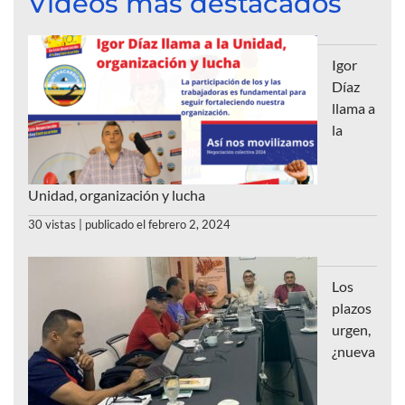
Videos más destacados
Igor
Díaz
llama a
la
Unidad, organización y lucha
30 vistas
|
publicado el febrero 2, 2024
Los
plazos
urgen,
¿nueva