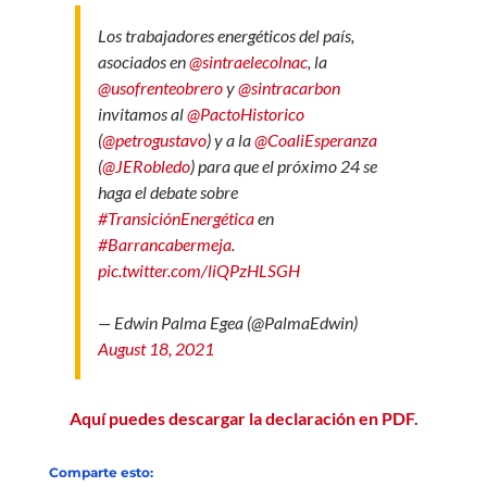
Los trabajadores energéticos del país,
asociados en
@sintraelecolnac
, la
@usofrenteobrero
y
@sintracarbon
invitamos al
@PactoHistorico
(
@petrogustavo
) y a la
@CoaliEsperanza
(
@JERobledo
) para que el próximo 24 se
haga el debate sobre
#TransiciónEnergética
en
#Barrancabermeja
.
pic.twitter.com/liQPzHLSGH
— Edwin Palma Egea (@PalmaEdwin)
August 18, 2021
Aquí puedes descargar la declaración en PDF.
Comparte esto: