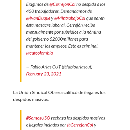
Exigimos de
@CerrejonCol
no despida a los
450 trabajadores. Demandamos de
@IvanDuque
y
@MintrabajoCol
que paren
ésta masacre laboral. Cerrejón recibe
mensualmente por subsidios a la nómina
del gobierno $2000millones para
mantener los empleos. Esto es criminal.
@cutcolombia
— Fabio Arias CUT (@fabioariascut)
February 23, 2021
La Unión Sindical Obrera calificó de ilegales los
despidos masivos:
#SomosUSO
rechaza los despidos masivos
e ilegales inciados por
@CerrejonCol
y