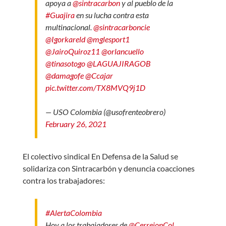
apoya a
@sintracarbon
y al pueblo de la
#Guajira
en su lucha contra esta
multinacional.
@sintracarboncie
@Igorkareld
@mglesport1
@JairoQuiroz11
@orlancuello
@tinasotogo
@LAGUAJIRAGOB
@damagofe
@Ccajar
pic.twitter.com/TX8MVQ9j1D
— USO Colombia (@usofrenteobrero)
February 26, 2021
El colectivo sindical En Defensa de la Salud se
solidariza con Sintracarbón y denuncia coacciones
contra los trabajadores:
#AlertaColombia
Hoy a los trabajadores de
@CerrejonCol