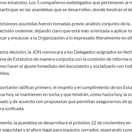
ros estatutos. Los 5 compañeros exdelegados que pertenecen al 
participar en las asambleas que se desarrollen, donde tendrán el d
ecisiones asumidas fueron tomadas previo análisis conjunto de la J
ecisión unánime, dejando claro que está más orientada a aplicar l
ficar y encausar a la Organización a lo expresado literalmente en ell
esta decisión, la JDN convocará a los Delegados asignados en fech
ma de Estatutos de manera conjunta con la comisión de reforma es
omo hacer el ajuste inmediato del documento y socializarlo con todo
blea.
portante ratificar primero, el respeto y el cumplimiento de los Es
ue hoy se mantienen en lucha y que tendrán, como hasta hoy, la so
ado y de acuerdo con propuestas que permitan asegurarnos de qu
a unificada.
mente, la asamblea se desarrollará el próximo 22 de noviembre en 
o seguridad y el aforo legal para espacios cerrados, esperando cum