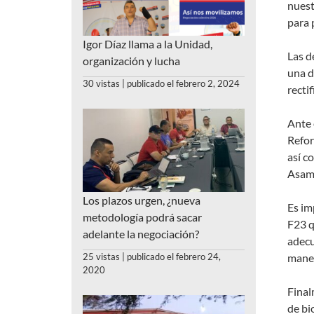
nuest
para 
Igor Díaz llama a la Unidad,
Las d
organización y lucha
una d
30 vistas
|
publicado el febrero 2, 2024
recti
Ante 
Refor
así c
Asam
Los plazos urgen, ¿nueva
Es im
metodología podrá sacar
F23 q
adelante la negociación?
adecu
25 vistas
|
publicado el febrero 24,
maner
2020
Final
de bi