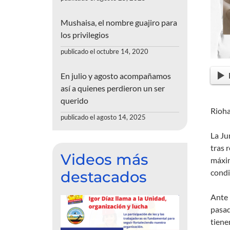
Mushaisa, el nombre guajiro para
los privilegios
publicado el octubre 14, 2020
En julio y agosto acompañamos
así a quienes perdieron un ser
querido
Rioha
publicado el agosto 14, 2025
La Ju
tras 
Videos más
máxim
condi
destacados
Ante 
pasad
tiene