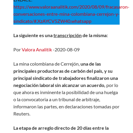
https://www.valoraanalitik.com/2020/08/09/fracasaron-
conversaciones-entre-mina-colombiana-cerrejon-y-
sindicato/#.XzAYCV5ZW40.whatsapp
La siguiente es una
transcripción
de la misma:
Por
Valora Analitik
-2020-08-09
La mina colombiana de Cerrejón,
una de las
principales productoras de carbón del país, y su
principal sindicato de trabajadores finalizaron una
negociación laboral sin alcanzar un acuerdo,
por lo
que ahora es inminente la posibilidad de una huelga
o la convocatoria a un tribunal de arbitraje,
informaron las partes, en declaraciones tomadas por
Reuters.
La etapa de arreglo directo de 20 días entre la