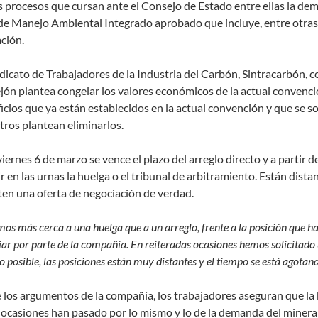
s procesos que cursan ante el Consejo de Estado entre ellas la de
de Manejo Ambiental Integrado aprobado que incluye, entre otras m
ción.
ndicato de Trabajadores de la Industria del Carbón, Sintracarbón, 
jón plantea congelar los valores económicos de la actual convenció
icios que ya están establecidos en la actual convención y que se 
tros plantean eliminarlos.
viernes 6 de marzo se vence el plazo del arreglo directo y a partir 
ir en las urnas la huelga o el tribunal de arbitramiento. Están dist
en una oferta de negociación de verdad.
mos más cerca a una huelga que a un arreglo, frente a la posición que 
ar por parte de la compañía. En reiteradas ocasiones hemos solicitado 
o posible, las posiciones están muy distantes y el tiempo se está agotand
 los argumentos de la compañía, los trabajadores aseguran que la b
 ocasiones han pasado por lo mismo y lo de la demanda del mineral