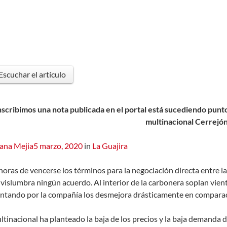
Escuchar el artículo
scribimos una nota publicada en el portal está sucediendo punto
multinacional Cerrejón
iana Mejia
5 marzo, 2020
in
La Guajira
horas de vencerse los términos para la negociación directa entre l
 vislumbra ningún acuerdo. Al interior de la carbonera soplan vient
ntando por la compañía los desmejora drásticamente en comparac
ltinacional ha planteado la baja de los precios y la baja demanda de