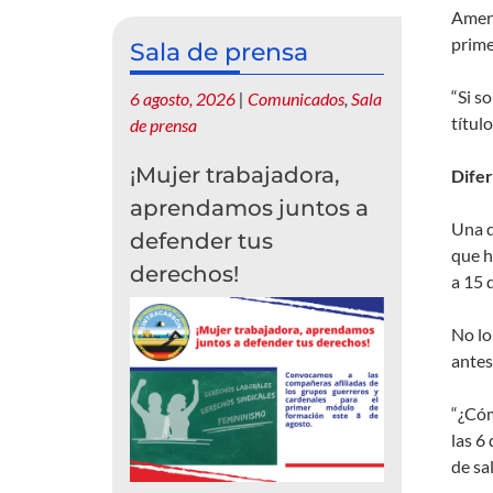
Ameri
prime
Sala de prensa
“Si s
6 agosto, 2026
|
Comunicados
,
Sala
títul
de prensa
¡Mujer trabajadora,
Difer
aprendamos juntos a
Una d
defender tus
que h
derechos!
a 15 
No lo
antes
“¿Cóm
las 6
de sa