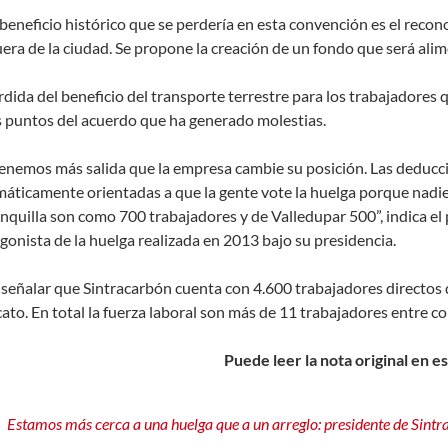
beneficio histórico que se perdería en esta convención es el reco
uera de la ciudad. Se propone la creación de un fondo que será ali
rdida del beneficio del transporte terrestre para los trabajadores 
s puntos del acuerdo que ha generado molestias.
enemos más salida que la empresa cambie su posición. Las deducc
áticamente orientadas a que la gente vote la huelga porque nadie 
nquilla son como 700 trabajadores y de Valledupar 500”, indica el 
gonista de la huelga realizada en 2013 bajo su presidencia.
 señalar que Sintracarbón cuenta con 4.600 trabajadores directos d
cato. En total la fuerza laboral son más de 11 trabajadores entre co
Puede leer la nota original en e
Estamos más cerca a una huelga que a un arreglo: presidente de Sint