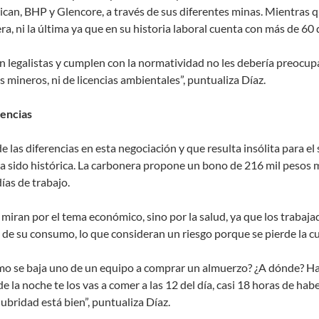
can, BHP y Glencore, a través de sus diferentes minas. Mientras que
ra, ni la última ya que en su historia laboral cuenta con más de 6
on legalistas y cumplen con la normatividad no les debería preoc
os mineros, ni de licencias ambientales”, puntualiza Díaz.
encias
e las diferencias en esta negociación y que resulta insólita para el 
a sido histórica. La carbonera propone un bono de 216 mil pesos 
días de trabajo.
 miran por el tema económico, sino por la salud, ya que los trabaj
 de su consumo, lo que consideran un riesgo porque se pierde la cus
o se baja uno de un equipo a comprar un almuerzo? ¿A dónde? Hay q
 de la noche te los vas a comer a las 12 del día, casi 18 horas de h
lubridad está bien”, puntualiza Díaz.