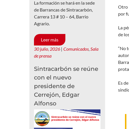
La formación se hará en la sede
Otro 
de Barrancas de Sintracarbón,
por f
Carrera 13 # 10 – 64, Barrio
Agrario.
La pé
de lo
Leer más
“No t
30 julio, 2026
|
Comunicados
,
Sala
autom
de prensa
Barra
Sintracarbón se reúne
prota
con el nuevo
Es de
presidente de
sindi
Cerrejón, Edgar
Alfonso