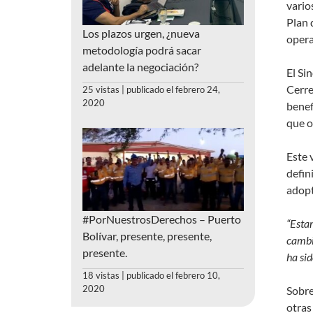
vario
Plan 
Los plazos urgen, ¿nueva
opera
metodología podrá sacar
adelante la negociación?
El Si
Cerre
25 vistas
|
publicado el febrero 24,
2020
benef
que o
Este 
defin
adopt
#PorNuestrosDerechos – Puerto
“Esta
Bolívar, presente, presente,
cambi
presente.
ha sid
18 vistas
|
publicado el febrero 10,
2020
Sobre
otras