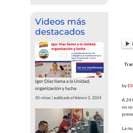
Videos más
destacados
Tran
Igor Díaz llama a la Unidad,
by
El
organización y lucha
30 vistas
|
publicado el febrero 2, 2024
A 24 
no se
prese
La mu