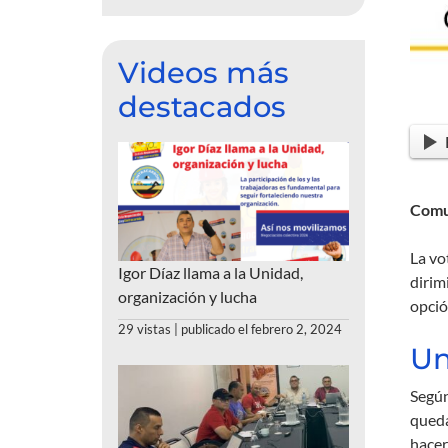
Videos más
destacados
Comu
La vo
Igor Díaz llama a la Unidad,
dirim
organización y lucha
opció
29 vistas
|
publicado el febrero 2, 2024
Un
Según
queda
hacer