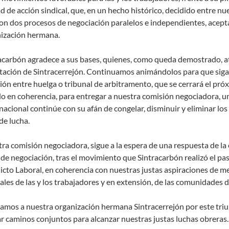
d de acción sindical, que, en un hecho histórico, decidido entre nue
on dos procesos de negociación paralelos e independientes, acepta
ización hermana.
acarbón agradece a sus bases, quienes, como queda demostrado, at
tación de Sintracerrejón. Continuamos animándolos para que siga
ión entre huelga o tribunal de arbitramento, que se cerrará el pr
o en coherencia, para entregar a nuestra comisión negociadora, u
nacional continúe con su afán de congelar, disminuir y eliminar l
de lucha.
ra comisión negociadora, sigue a la espera de una respuesta de la 
de negociación, tras el movimiento que Sintracarbón realizó el pa
icto Laboral, en coherencia con nuestras justas aspiraciones de m
iales de las y los trabajadores y en extensión, de las comunidades d
amos a nuestra organización hermana Sintracerrejón por este triun
r caminos conjuntos para alcanzar nuestras justas luchas obreras.