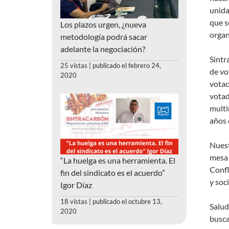
unida
que s
Los plazos urgen, ¿nueva
organ
metodología podrá sacar
adelante la negociación?
Sintr
25 vistas
|
publicado el febrero 24,
de vo
2020
votac
votad
multi
años 
Nuest
mesa 
“La huelga es una herramienta. El
Confl
fin del sindicato es el acuerdo”
y soc
Igor Díaz
18 vistas
|
publicado el octubre 13,
Salud
2020
busca