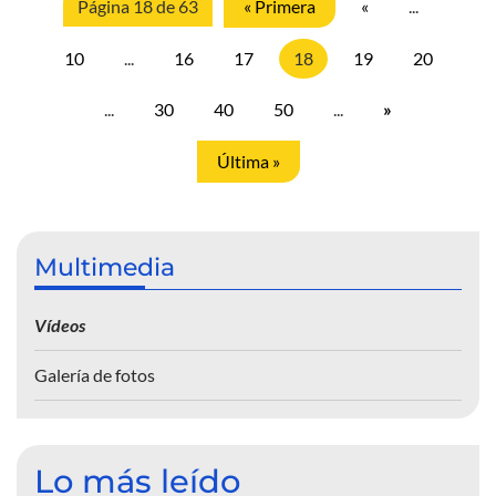
Página 18 de 63
« Primera
«
...
10
...
16
17
18
19
20
...
30
40
50
...
»
Última »
Multimedia
Vídeos
Galería de fotos
Lo más leído