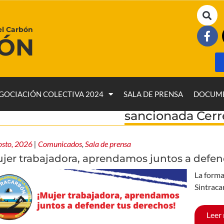
el Carbón
BÓN
GOCIACIÓN COLECTIVA 2024
SALA DE PRENSA
DOCUM
sancionada Cerr
osto, 2026
|
Comunicados
,
Sala de prensa
ujer trabajadora, aprendamos juntos a defen
La forma
Sintraca
Leer