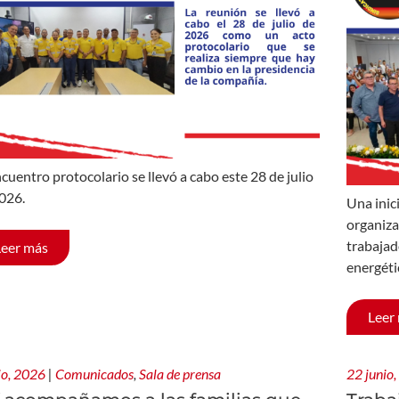
ncuentro protocolario se llevó a cabo este 28 de julio
026.
Una inic
organiza
trabajad
Leer más
energéti
Leer
lio, 2026
|
Comunicados
,
Sala de prensa
22 junio