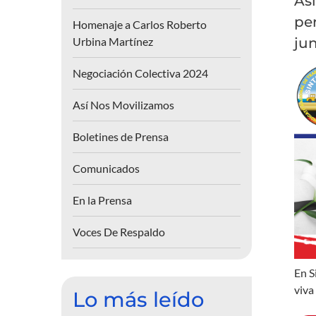
As
per
Homenaje a Carlos Roberto
Urbina Martínez
ju
Negociación Colectiva 2024
Así Nos Movilizamos
Boletines de Prensa
Comunicados
En la Prensa
Voces De Respaldo
En S
viva
Lo más leído