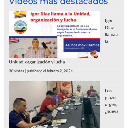
Videos más destacados
Igor
Díaz
llama a
la
Unidad, organización y lucha
30 vistas
|
publicado el febrero 2, 2024
Los
plazos
urgen,
¿nueva