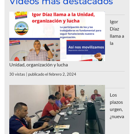
Videos más destacados
Igor
Díaz
llama a
la
Unidad, organización y lucha
30 vistas
|
publicado el febrero 2, 2024
Los
plazos
urgen,
¿nueva