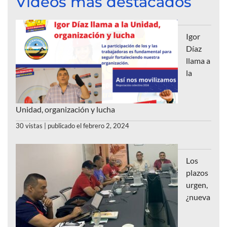
Videos más destacados
Igor
Díaz
llama a
la
Unidad, organización y lucha
30 vistas
|
publicado el febrero 2, 2024
Los
plazos
urgen,
¿nueva