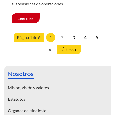
suspensiones de operaciones.
Leer más
Página 1 de 6
1
2
3
4
5
...
»
Última »
Nosotros
Misión, visión y valores
Estatutos
Órganos del sindicato