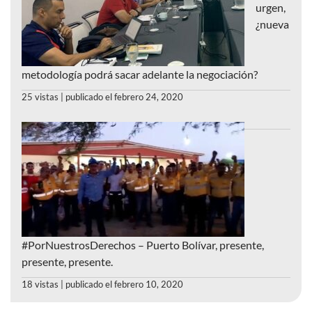
urgen,
¿nueva
metodología podrá sacar adelante la negociación?
25 vistas
|
publicado el febrero 24, 2020
#PorNuestrosDerechos – Puerto Bolívar, presente,
presente, presente.
18 vistas
|
publicado el febrero 10, 2020