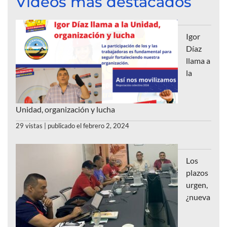
Videos más destacados
Igor
Díaz
llama a
la
Unidad, organización y lucha
29 vistas
|
publicado el febrero 2, 2024
Los
plazos
urgen,
¿nueva