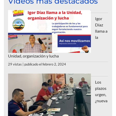
Videos más destacados
Igor
Díaz
llama a
la
Unidad, organización y lucha
29 vistas
|
publicado el febrero 2, 2024
Los
plazos
urgen,
¿nueva