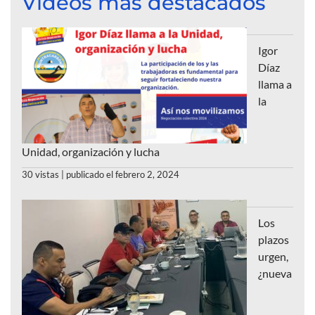
Videos más destacados
Igor
Díaz
llama a
la
Unidad, organización y lucha
30 vistas
|
publicado el febrero 2, 2024
Los
plazos
urgen,
¿nueva