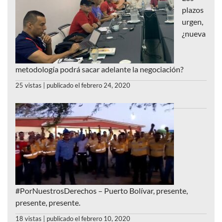
plazos
urgen,
¿nueva
metodología podrá sacar adelante la negociación?
25 vistas
|
publicado el febrero 24, 2020
#PorNuestrosDerechos – Puerto Bolívar, presente,
presente, presente.
18 vistas
|
publicado el febrero 10, 2020